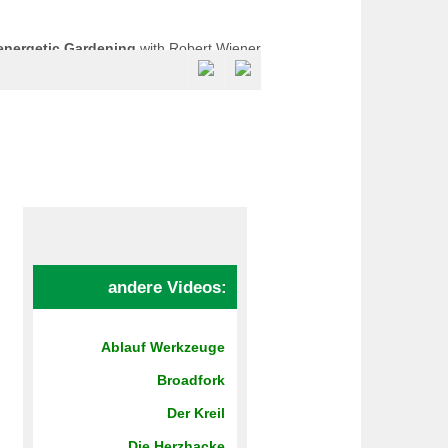
energetic Gardening
with Robert Wiener
ra Healing Biotope, Reliquias, Portugal
andere Videos:
Ablauf Werkzeuge
Broadfork
Der Kreil
Die Herzhacke